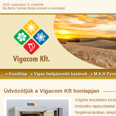
2026. augusztus. 6, csütörtök
Ma Berta, holnap Ibolya ünnepli a névnapját.
» Kezdőlap
» Vigas faelgázosító kazánok
» M.A.H Pyr
Üdvözöljük a Vigacom Kft honlapjan
Cégünk kezdetben kizár
évtizedes tapasztalatta
forgalmazásában, telep