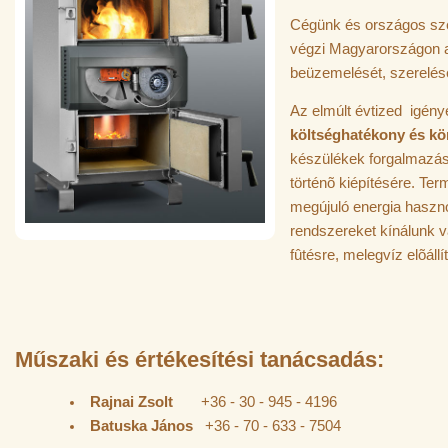
Cégünk és országos sz
végzi Magyarországon a
beüzemelését, szerelésé
Az elmúlt évtized igénye
költséghatékony és kö
készülékek forgalmazásá
történõ kiépítésére. Term
megújuló energia haszno
rendszereket kínálunk v
fûtésre, melegvíz elõállí
Műszaki és értékesítési tanácsadás:
Rajnai Zsolt
+36 - 30 - 945 - 4196
Batuska János
+36 - 70 - 633 - 7504