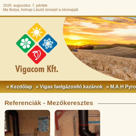
2026. augusztus. 7, péntek
Ma Ibolya, holnap László ünnepli a névnapját.
» Kezdőlap
» Vigas faelgázosító kazánok
» M.A.H Pyr
Referenciák - Mezőkeresztes