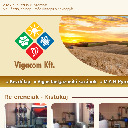
2026. augusztus. 8, szombat
Ma László, holnap Emőd ünnepli a névnapját.
» Kezdőlap
» Vigas faelgázosító kazánok
» M.A.H Pyr
Referenciák - Kistokaj