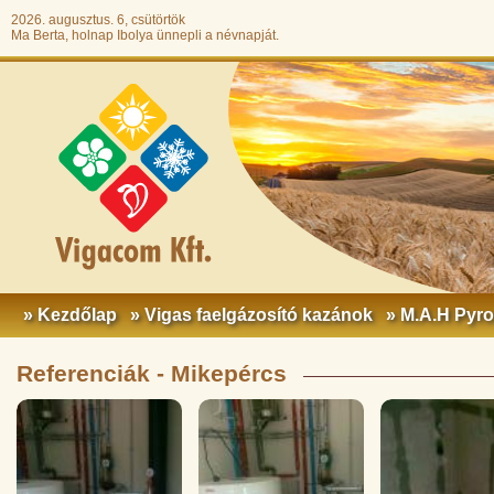
2026. augusztus. 6, csütörtök
Ma Berta, holnap Ibolya ünnepli a névnapját.
» Kezdőlap
» Vigas faelgázosító kazánok
» M.A.H Pyr
Referenciák - Mikepércs