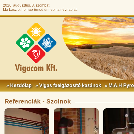
2026. augusztus. 8, szombat
Ma László, holnap Emőd ünnepli a névnapját.
» Kezdőlap
» Vigas faelgázosító kazánok
» M.A.H Pyr
Referenciák - Szolnok