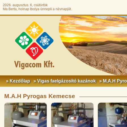
2026. augusztus. 6, csütörtök
Ma Berta, holnap Ibolya ünnepli a névnapját.
» Kezdőlap
» Vigas faelgázosító kazánok
» M.A.H Pyr
M.A.H Pyrogas Kemecse