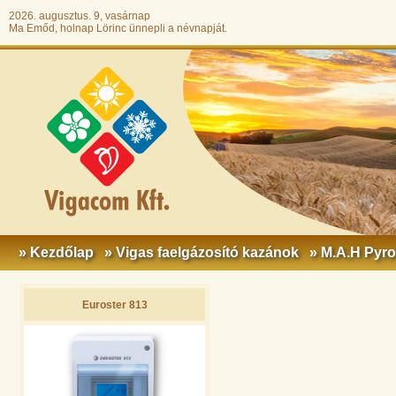
2026. augusztus. 9, vasárnap
Ma Emőd, holnap Lörinc ünnepli a névnapját.
» Kezdőlap
» Vigas faelgázosító kazánok
» M.A.H Pyr
Euroster 813