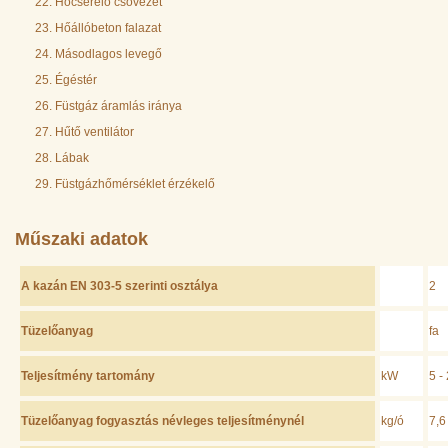
Hőcserélő csövezet
Hőállóbeton falazat
Másodlagos levegő
Égéstér
Füstgáz áramlás iránya
Hűtő ventilátor
Lábak
Füstgázhőmérséklet érzékelő
Műszaki adatok
A kazán EN 303-5 szerinti osztálya
2
Tüzelőanyag
fa
Teljesítmény tartomány
kW
5 -
Tüzelőanyag fogyasztás névleges teljesítménynél
kg/ó
7,6