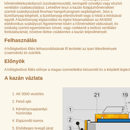
hőmérsékletszabályozó (szobatermosztát), keringető szivattyú vagy elszívó
ventilátor csatlakoztatása. Lehetővé teszi a kazán füstgázhőmérséklet
szerinti szabályozását finoman hangolt program segítségével. Jelzi a
tüzelőanyag kiégését, a tüzelőanyag ellenőrzését vagy a hibát a leírásával
együtt. A tüzelőanyag elgázosítási és égési folyamatában az AK4000
elektronikus szabályozó figyelemmel kíséri a hőmérséklet változásait, és
szükség szerint egyenletesen növeli, vagy csökkenti a befúvó ventilátor
fordulatszámát, növelve illetve csükkentve a kazán teljesítményét.
Felhasználás
A hőlégbefúvó fűtés felhasználásának fő területei az ipari létesítmények
(csarnokok) és szárítók.
Előnyök
A hőlégbefúvó fűtés előnye a magas üzemeltetési készenlét és a kiépített légte
A kazán vázlata
AK 3000 vezérlés
Felső ajtó
Kéménycsappantyú
húzórúdja
Elgázosító kamra
Elsődleges levegő járat