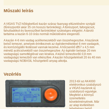
Műszaki leírás
A VIGAS TVZ hőlégbefúvó kazán száraz faanyag eltüzelésére szolgál
(fűrészportól akár 35 cm hosszú farönkökig). A fűrészport, faforgácsot,
fahulladékot és favesszőket farönkökkel szükséges elégetni. A tároló
tartalma a kazán 6-10 órás normál működésére elegendő.
A kazán 4-6 mm vastag acéllemezekből van összehegesztve. A kazánok
belső lemezei, amelyek érintkeznek az égéstermékekkel 6 mm vastagok,
és korróziógátló festéssel vannak kezelve. A hőcserélő Ø57 x 4,5 mm
méretű acélcsövekből van összehegesztve. Az égéstér belseje 20 mm
vastagságú samottégléval van kirakva. A külső lemezborító 0,8 mm
vastagságú lemezből van elkészítve. A kazán hőszigetelését 20 és 40 mm
vastagságú NOBASIL hőszigetelő anyag alkotja.
Vezérlés
2013-tól az AK4000
elektronikus szabályozó
a VIGAS kazánok új
szabályozó egysége.
Megfelel a könnyű
üzemeltetés
követelményének. Már
az alap kivitelében
lehetséges belső