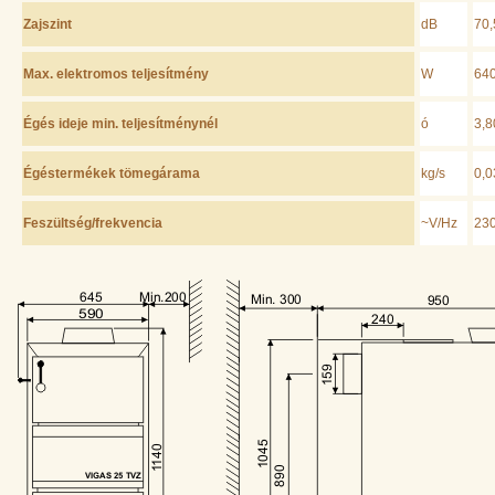
Zajszint
dB
70,
Max. elektromos teljesítmény
W
64
Égés ideje min. teljesítménynél
ó
3,8
Égéstermékek tömegárama
kg/s
0,0
Feszültség/frekvencia
~V/Hz
230