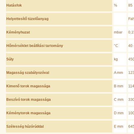
Hatásfok
%
85
Helyettesítő tüzelőanyag
Fah
Kéményhuzat
mbar
0,1
Hőmérséklet beállítási tartomány
°C
40 
Súly
kg
45
Magasság szabályozóval
A mm
12
Kimenő torok magassága
B mm
11
Beszívó torok magassága
C mm
33
Kéménytorok magassága
D mm
10
Szélesség húzórúddal
E mm
64