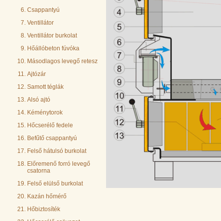
Csappantyú
Ventillátor
Ventillátor burkolat
Hőállóbeton fúvóka
Másodlagos levegő retesz
Ajtózár
Samott téglák
Alsó ajtó
Kéménytorok
Hőcserélő fedele
Befűtő csappantyú
Felső hátulsó burkolat
Előremenő forró levegő
csatorna
Felső elülső burkolat
Kazán hőmérő
Hőbiztosíték