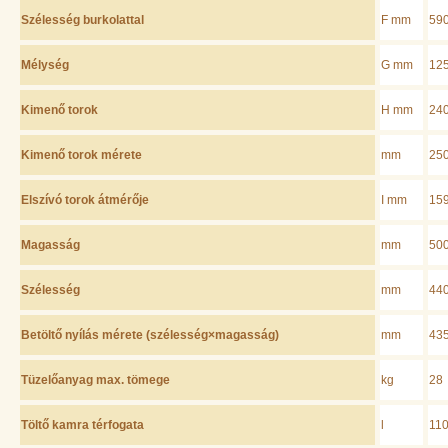
Szélesség burkolattal
F mm
59
Mélység
G mm
12
Kimenő torok
H mm
24
Kimenő torok mérete
mm
25
Elszívó torok átmérője
I mm
15
Magasság
mm
50
Szélesség
mm
44
Betöltő nyílás mérete (szélesség×magasság)
mm
43
Tüzelőanyag max. tömege
kg
28
Töltő kamra térfogata
l
11