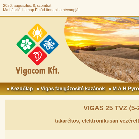
2026. augusztus. 8, szombat
Ma László, holnap Emőd ünnepli a névnapját.
» Kezdőlap
» Vigas faelgázosító kazánok
» M.A.H Pyr
VIGAS 25 TVZ (5-
takarékos, elektronikusan vezérel